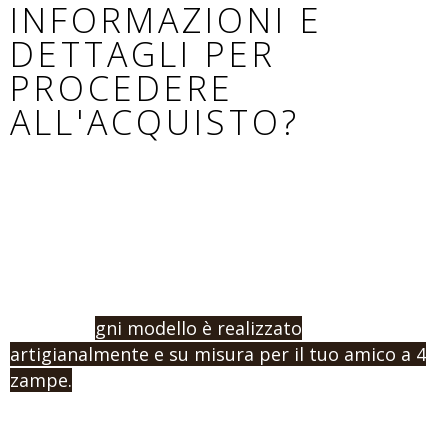
INFORMAZIONI E
DETTAGLI PER
PROCEDERE
ALL'ACQUISTO?
Se non hai trovato il modello adatto al tuo cane,
o vuoi procedere con un ordine e l’acquisto,
contattaci indicandoci la misura e la tipologia di
prodotto che vuoi.
Ricorda: o
gni modello è realizzato
artigianalmente e su misura per il tuo amico a 4
zampe.