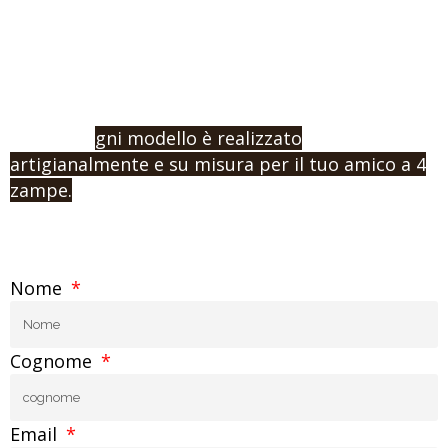
Se non hai trovato il modello adatto al tuo cane,
o vuoi procedere con un ordine e l’acquisto,
contattaci indicandoci la misura e la tipologia di
prodotto che vuoi.
Ricorda: o
gni modello è realizzato
artigianalmente e su misura per il tuo amico a 4
zampe.
Nome
Cognome
Email