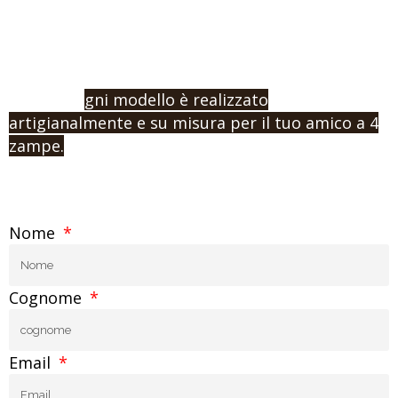
o vuoi procedere con un ordine e l’acquisto,
contattaci indicandoci la misura e la tipologia di
prodotto che vuoi.
Ricorda: o
gni modello è realizzato
artigianalmente e su misura per il tuo amico a 4
zampe.
Nome
Cognome
Email