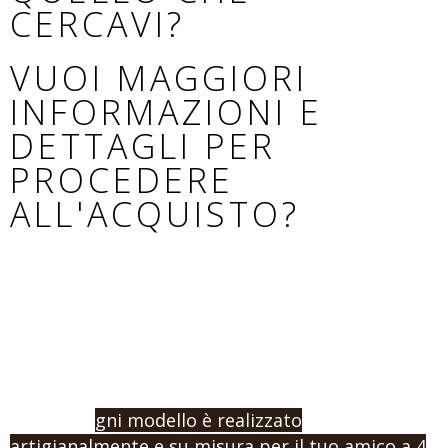
CERCAVI?
VUOI MAGGIORI
INFORMAZIONI E
DETTAGLI PER
PROCEDERE
ALL'ACQUISTO?
Se non hai trovato il modello adatto al tuo cane,
o vuoi procedere con un ordine e l’acquisto,
contattaci indicandoci la misura e la tipologia di
prodotto che vuoi.
Ricorda: o
gni modello è realizzato
artigianalmente e su misura per il tuo amico a 4