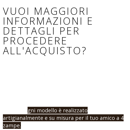
VUOI MAGGIORI
INFORMAZIONI E
DETTAGLI PER
PROCEDERE
ALL'ACQUISTO?
Se non hai trovato il modello adatto al tuo cane,
o vuoi procedere con un ordine e l’acquisto,
contattaci indicandoci la misura e la tipologia di
prodotto che vuoi.
Ricorda: o
gni modello è realizzato
artigianalmente e su misura per il tuo amico a 4
zampe.