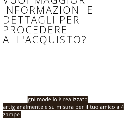
VUOI MAGGIORI
INFORMAZIONI E
DETTAGLI PER
PROCEDERE
ALL'ACQUISTO?
Se non hai trovato il modello adatto al tuo cane,
o vuoi procedere con un ordine e l’acquisto,
contattaci indicandoci la misura e la tipologia di
prodotto che vuoi.
Ricorda: o
gni modello è realizzato
artigianalmente e su misura per il tuo amico a 4
zampe.