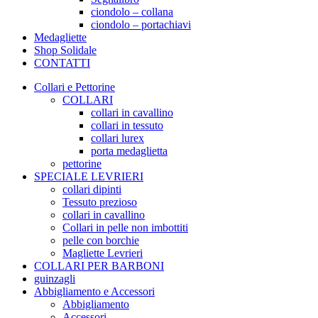
ciondolo – collana
ciondolo – portachiavi
Medagliette
Shop Solidale
CONTATTI
Collari e Pettorine
COLLARI
collari in cavallino
collari in tessuto
collari lurex
porta medaglietta
pettorine
SPECIALE LEVRIERI
collari dipinti
Tessuto prezioso
collari in cavallino
Collari in pelle non imbottiti
pelle con borchie
Magliette Levrieri
COLLARI PER BARBONI
guinzagli
Abbigliamento e Accessori
Abbigliamento
Accessori