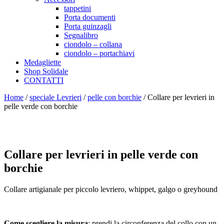
tappetini
Porta documenti
Porta guinzagli
Segnalibro
ciondolo – collana
ciondolo – portachiavi
Medagliette
Shop Solidale
CONTATTI
Home
/
speciale Levrieri
/
pelle con borchie
/ Collare per levrieri in
pelle verde con borchie
Collare per levrieri in pelle verde con
borchie
Collare artigianale per piccolo levriero, whippet, galgo o greyhound
Come scegliere la misura
: prendi la circonferenza del collo con un