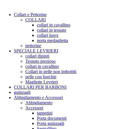
Collari e Pettorine
COLLARI
collari in cavallino
collari in tessuto
collari lurex
porta medaglietta
pettorine
SPECIALE LEVRIERI
collari dipinti
Tessuto prezioso
collari in cavallino
Collari in pelle non imbottiti
pelle con borchie
Magliette Levrieri
COLLARI PER BARBONI
guinzagli
Abbigliamento e Accessori
Abbigliamento
Accessori
tappetini
Porta documenti
Porta guinzagli
Segnalibro