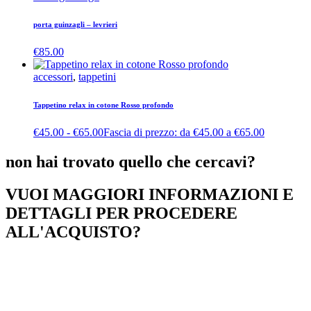
porta guinzagli – levrieri
€
85.00
accessori
,
tappetini
Tappetino relax in cotone Rosso profondo
€
45.00
-
€
65.00
Fascia di prezzo: da €45.00 a €65.00
non hai trovato quello che cercavi?
VUOI MAGGIORI INFORMAZIONI E
DETTAGLI PER PROCEDERE
ALL'ACQUISTO?
Se non hai trovato il modello adatto al tuo cane, o vuoi procedere
con un ordine e l’acquisto, contattaci indicandoci la misura e la
tipologia di prodotto che vuoi.