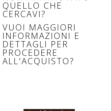
QUELLO CHE
CERCAVI?
VUOI MAGGIORI
INFORMAZIONI E
DETTAGLI PER
PROCEDERE
ALL'ACQUISTO?
Se non hai trovato il modello adatto al tuo cane,
o vuoi procedere con un ordine e l’acquisto,
contattaci indicandoci la misura e la tipologia di
prodotto che vuoi.