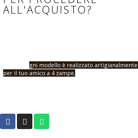
ALL'ACQUISTO?
Se non hai trovato il modello adatto al tuo cane, o
procedere con un ordine e l’acquisto, contattaci in
misura e la tipologia di prodotto che vuoi.
Ricorda: o
gni modello è realizzato artigianalmente
per il tuo amico a 4 zampe.