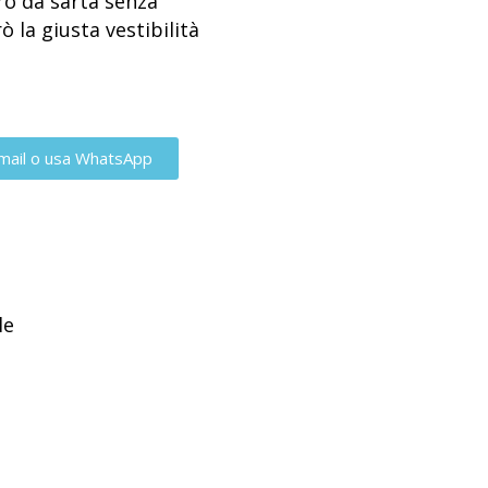
ro da sarta senza
ò la giusta vestibilità
mail o usa WhatsApp
le