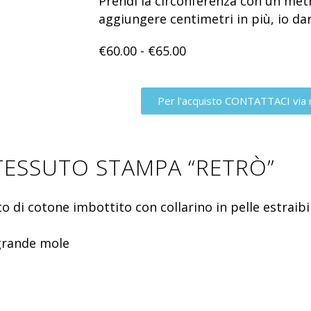
Prendi la circonferenza con un met
aggiungere centimetri in più, io dar
€
60.00
-
€
65.00
Per l'acquisto CONTATTACI via 
TESSUTO STAMPA “RETRÒ”
o di cotone imbottito con collarino in pelle estraibi
 grande mole