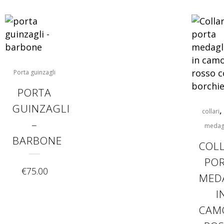
Porta guinzagli
PORTA
GUINZAGLI
collari
–
medagl
BARBONE
COL
PO
€
75.00
MED
I
CAM