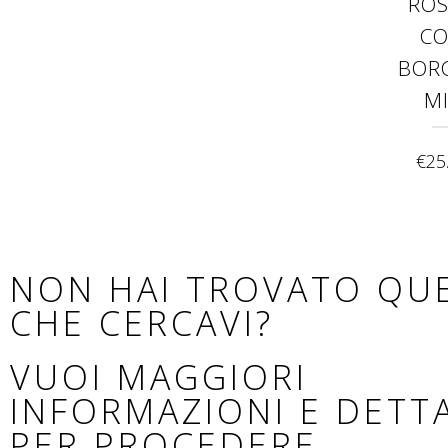
RO
C
BOR
M
€
25
NON HAI TROVATO QU
CHE CERCAVI?
VUOI MAGGIORI
INFORMAZIONI E DETT
PER PROCEDERE