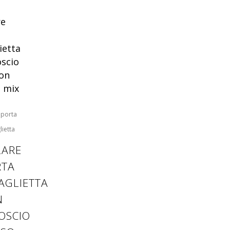
,
porta
ietta
LARE
RTA
AGLIETTA
N
OSCIO