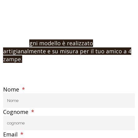
Se non hai trovato il modello adatto al tuo cane,
o vuoi procedere con un ordine e l’acquisto,
contattaci indicandoci la misura e la tipologia di
prodotto che vuoi.
Ricorda: o
gni modello è realizzato
artigianalmente e su misura per il tuo amico a 4
zampe.
Nome
Cognome
Email