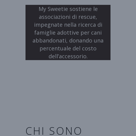
My Sweetie sostiene le
associazioni di rescue,
impegnate nella ricerca di
famiglie adottive per cani
abbandonati, donando una
percentuale del costo
dell’accessorio.
Le
creazioni My
Sweetie
rispettano gli animali,
tutelano l’ambiente e sono
solidali con gli amici a quattro
zampe in difficoltà
.
CHI SONO