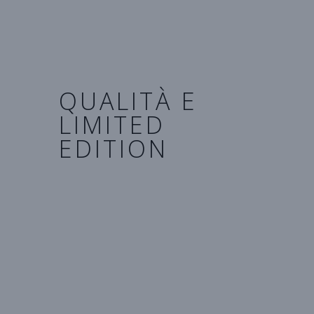
massima attenzione e
professionalità
QUALITÀ E
LIMITED
EDITION
Fedele al concetto di riciclo e
rispetto,
My Sweetie sceglie materie prime
spesso scarse e ad esaurimento.
Ritagli di pelle e tessuti preziosi
trasformano ogni accessorio in un
capo unico