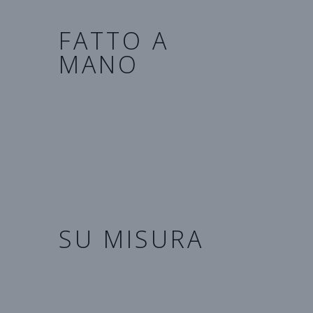
FATTO A
MANO
Ogni articolo viene creato in
modo artigianale, dal taglio alla
confezione, fino ad arrivare a
prodotti esclusivi dipinti a
mano
SU MISURA
Per ogni cane la sua misura.
Ogni accessorio viene
realizzato su misura
con la