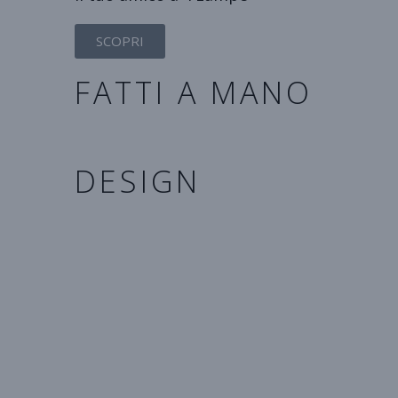
SCOPRI
FATTI A MANO
DESIGN
Tutti gli accessori sono studiati
per esaltare la bellezza di
queste meravigliose creature
che ci stanno accanto e la scelta
dei materiali con cui vengono
ideati predilige la
qualità e
l’armonia del colore