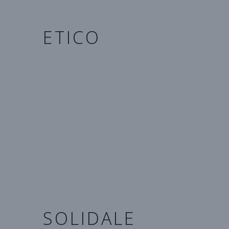
ETICO
ll recupero della materia, di
pregiatissimi tessuti della
tappezzeria veneziana, di
ritagli
di pelle
e di minuterie
metalliche selezionate nei
magazzini che producono per
brand famosi, da vita a
creazioni etiche tutte da
indossare.
SOLIDALE