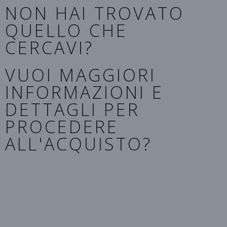
NON HAI TROVATO
QUELLO CHE
CERCAVI?
VUOI MAGGIORI
INFORMAZIONI E
DETTAGLI PER
PROCEDERE
ALL'ACQUISTO?
Se non hai trovato il modello adatto al tuo cane,
o vuoi procedere con un ordine e l’acquisto,
contattaci indicandoci la misura e la tipologia di
prodotto che vuoi.