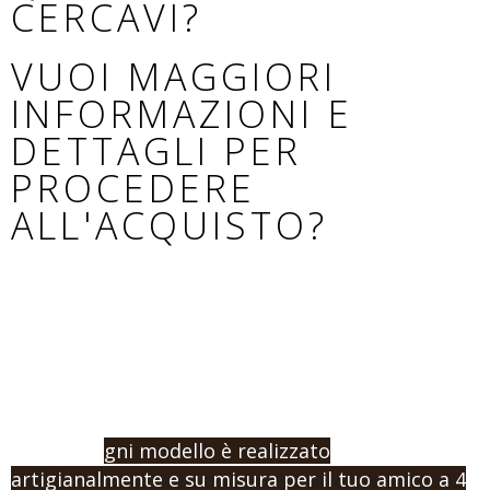
CERCAVI?
VUOI MAGGIORI
INFORMAZIONI E
DETTAGLI PER
PROCEDERE
ALL'ACQUISTO?
Se non hai trovato il modello adatto al tuo cane,
o vuoi procedere con un ordine e l’acquisto,
contattaci indicandoci la misura e la tipologia di
prodotto che vuoi.
Ricorda: o
gni modello è realizzato
artigianalmente e su misura per il tuo amico a 4