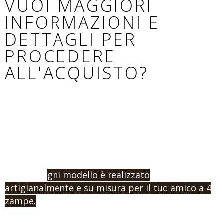
VUOI MAGGIORI
INFORMAZIONI E
DETTAGLI PER
PROCEDERE
ALL'ACQUISTO?
Se non hai trovato il modello adatto al tuo cane,
o vuoi procedere con un ordine e l’acquisto,
contattaci indicandoci la misura e la tipologia di
prodotto che vuoi.
Ricorda: o
gni modello è realizzato
artigianalmente e su misura per il tuo amico a 4
zampe.