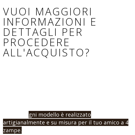
VUOI MAGGIORI
INFORMAZIONI E
DETTAGLI PER
PROCEDERE
ALL'ACQUISTO?
Se non hai trovato il modello adatto al tuo cane,
o vuoi procedere con un ordine e l’acquisto,
contattaci indicandoci la misura e la tipologia di
prodotto che vuoi.
Ricorda: o
gni modello è realizzato
artigianalmente e su misura per il tuo amico a 4
zampe.