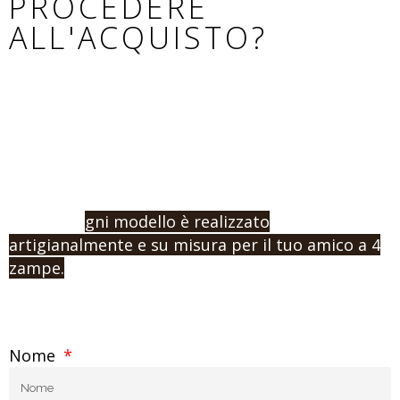
PROCEDERE
ALL'ACQUISTO?
Se non hai trovato il modello adatto al tuo cane,
o vuoi procedere con un ordine e l’acquisto,
contattaci indicandoci la misura e la tipologia di
prodotto che vuoi.
Ricorda: o
gni modello è realizzato
artigianalmente e su misura per il tuo amico a 4
zampe.
Nome