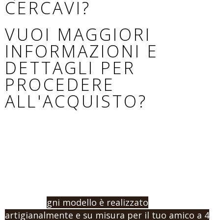
CERCAVI?
VUOI MAGGIORI
INFORMAZIONI E
DETTAGLI PER
PROCEDERE
ALL'ACQUISTO?
Se non hai trovato il modello adatto al tuo cane,
o vuoi procedere con un ordine e l’acquisto,
contattaci indicandoci la misura e la tipologia di
prodotto che vuoi.
Ricorda: o
gni modello è realizzato
artigianalmente e su misura per il tuo amico a 4