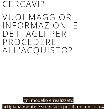
CERCAVI?
VUOI MAGGIORI
INFORMAZIONI E
DETTAGLI PER
PROCEDERE
ALL'ACQUISTO?
Se non hai trovato il modello adatto al tuo cane,
o vuoi procedere con un ordine e l’acquisto,
contattaci indicandoci la misura e la tipologia di
prodotto che vuoi.
Ricorda: o
gni modello è realizzato
artigianalmente e su misura per il tuo amico a 4